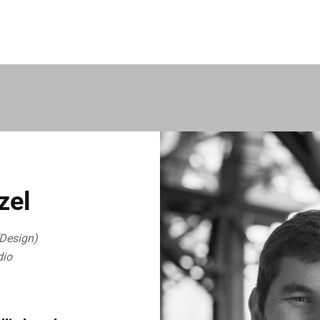
zel
(Design)
dio