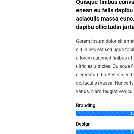
Quisque finibus conva
enean eu felis dapibu 
aciaculis massa eunc.
dapibu ollicitudin jart
Gorem ipsum dolor sit amet
elit.In nec est sed ugue facil
a lorem euismod finibus at
ultricies ultricies. Quisque 
elementum fin Aenean eu fel
ac, iaculis massa. Nuncer
varius. Nam feugiat vehicul
Branding
1
Design
1