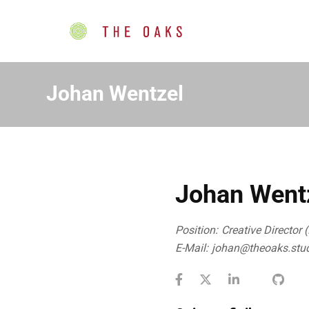
Johan Wentzel
Johan Went
Position:
Creative Director 
E-Mail:
johan@theoaks.stu