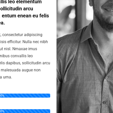
llis leo elementum
ollicitudin arcu
 entum enean eu felis
ea.
, consectetur adipiscing
isis efficitur. Nulla nec nibh
 ut nisl. Nmaxae imus
finibus convallis leo
is dapibus, sollicitudin arcu
ty malesuada augue non
a urna.
00%
00%